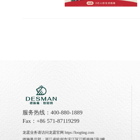
服务热线：400-880-1889
Fax：+86 571-87119299
龙霆业务请访问龙霆官网
https://loogting.com
德施曼总部：浙江省杭州市滨江区江晖南路7号1幢