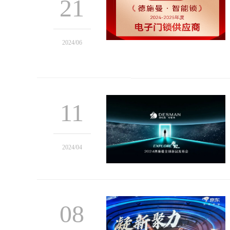
21
2024/06
11
2024/04
08