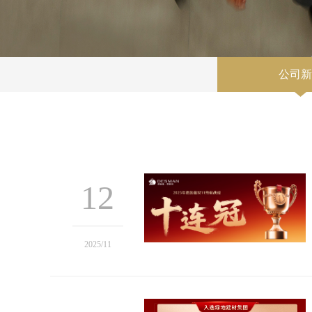
公司新
12
2025/11