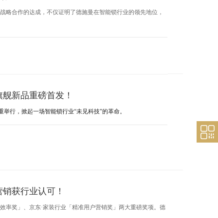
次战略合作的达成，不仅证明了德施曼在智能锁行业的领先地位，
旗舰新品重磅首发！
门隆重举行，掀起一场智能锁行业“未见科技”的革命。
营销获行业认可！
效率奖」、京东
·家装行业「精准用户营销奖」两大重磅奖项。德