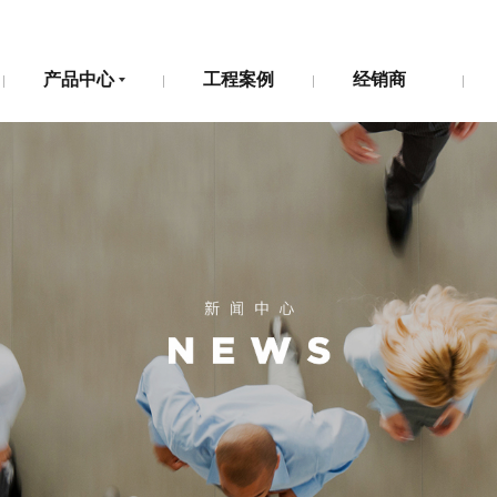
产品中心
工程案例
经销商
产品中心
工程案例
经销商