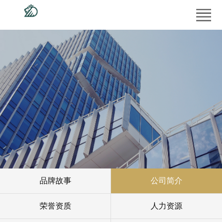
首
页
产
品
工
中
程
经
心
案
销
供
例
商
应
新
专
商
闻
服
区
平
中
务
走
品牌故事
公司简介
台
心
支
进
荣誉资质
人力资源
持
德