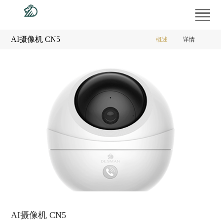
首
页
产
AI摄像机 CN5
概述
详情
品
工
中
程
经
心
案
销
供
例
商
应
新
专
商
闻
服
区
平
中
务
走
台
心
支
进
持
德
AI摄像机 CN5