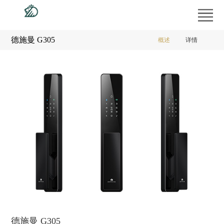
首
页
产
德施曼 G305
概述
详情
品
工
1
2
中
程
经
心
案
销
供
例
商
应
新
专
商
闻
服
区
平
中
务
走
台
心
支
进
持
德
德施曼 G305