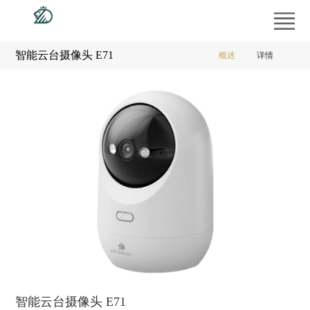
首
页
产
智能云台摄像头 E71
概述
详情
品
工
中
程
经
心
案
销
供
例
商
应
新
专
商
闻
服
区
平
中
务
走
台
心
支
进
持
德
智能云台摄像头 E71