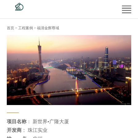
首
页
产
首页
>
工程案例
> 福清金辉尊域
品
工
中
程
经
心
案
销
供
例
商
应
新
专
商
闻
服
区
平
中
务
走
台
心
支
进
项目名称
： 新世界•广隆大厦
开发商
： 珠江实业
持
德