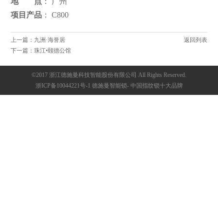
地 点
： 广州
项目产品
： C800
施
曼
上一篇：九洲·海誉居
返回列表
下一篇：珠江•颐德公馆
©2017 浙江德施曼科技智能股份有限公司 All Rights Reserved.
浙ICP备10044221号-1
德施曼
智能锁
- 中国
指纹锁
十大品牌