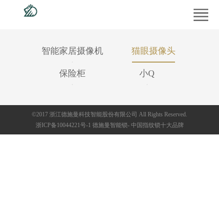
首
页
产
智能家居摄像机
猫眼摄像头
品
工
保险柜
小Q
中
程
经
心
案
销
供
©2017 浙江德施曼科技智能股份有限公司 All Rights Reserved.
例
商
应
新
浙ICP备10044221号-1
德施曼
智能锁
- 中国
指纹锁
十大品牌
专
商
闻
服
区
平
中
务
走
台
心
支
进
持
德