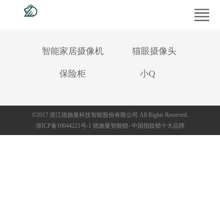
首
页
产
智能家居摄像机
猫眼摄像头
品
工
保险柜
小Q
中
程
经
心
案
销
供
©2017 浙江德施曼科技智能股份有限公司 All Rights Reserved.
例
商
应
新
浙ICP备10044221号-1
德施曼
智能锁
- 中国
指纹锁
十大品牌
专
商
闻
服
区
平
中
务
走
台
心
支
进
持
德